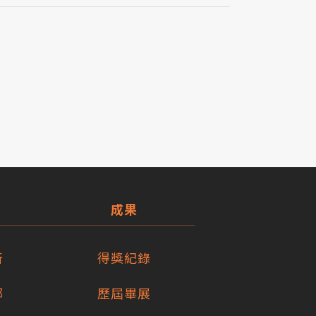
成果
所
得獎紀錄
部
歷屆畢展