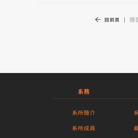
得
回前頁
|
系務
系所簡介
系所成員