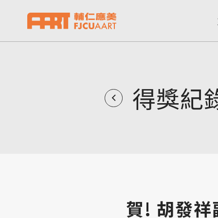
得獎紀
賀! 胡發祥