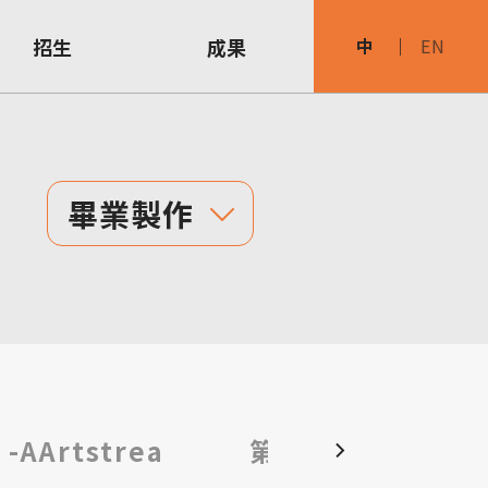
招生
成果
中
EN
畢業製作
AArtstrea
第36屆113級畢展 