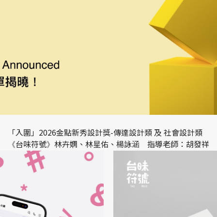
「入圍」2026金點新秀設計獎-傳達設計類 及 社會設計類
台味符號
林卉嫻、林星佑、楊詠涵 指導老師：胡發祥
《
》