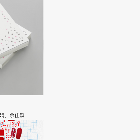
余佳穎
娟、