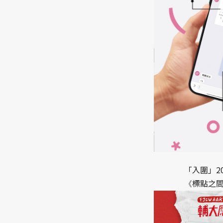
「入圍」2
標點之
《