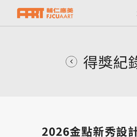
得獎紀
2026金點新秀設