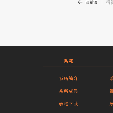
得
回前頁
|
系務
系所簡介
系所成員
表格下載