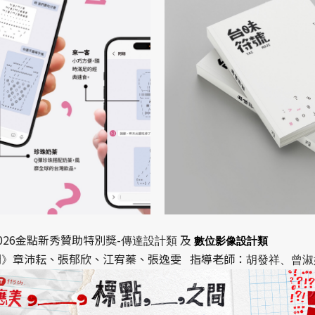
026金點新秀贊助特別獎-
及
傳達設計類
數位影像設計類
間
章沛耘、張郁欣、江宥蓁、張逸雯 指導老師：
》
胡發祥、曾淑