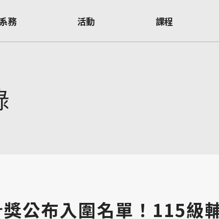
系務
活動
課程
錄
計獎公布入圍名單！115