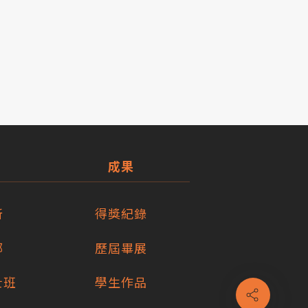
成果
所
得獎紀錄
部
歷屆畢展
士班
學生作品