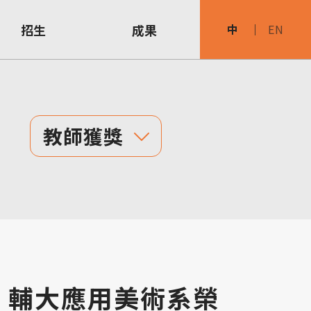
招生
成果
中
EN
教師獲獎
！輔大應用美術系榮