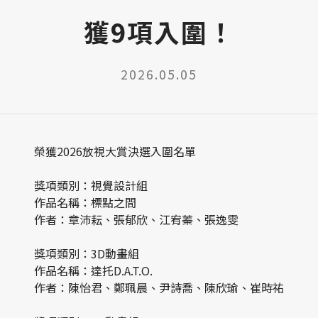
獲9項入圍！
2026.05.05
榮獲2026放視大賞決選入圍名單
獎項類別：視覺設計組
作品名稱：標點之間
作者：章沛耘、張郁欣、江宥蓁、張逸雯
獎項類別：3D動畫組
作品名稱：達托D.A.T.O.
作者：陳怡君、鄭珮晨、尹詩喬、陳欣瑜、崔時祐