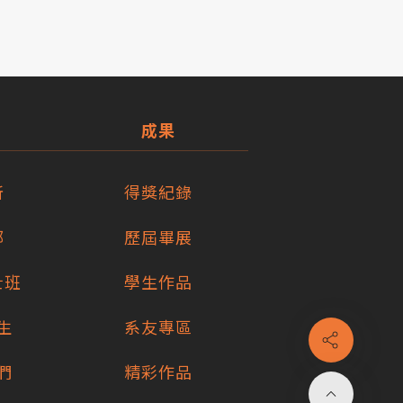
成果
所
得獎紀錄
部
歷屆畢展
士班
學生作品
生
系友專區
們
精彩作品