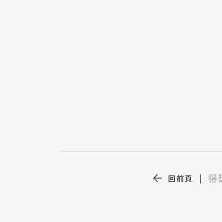
得
回前頁
|