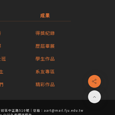
成果
所
得獎紀錄
部
歷屆畢展
士班
學生作品
生
系友專區
們
精彩作品
區中正路510號｜信箱：aart@mail.fju.edu.tw
ed by 山川久也網站設計