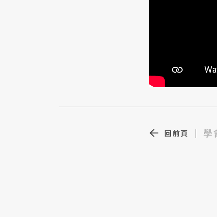
學
回前頁
|