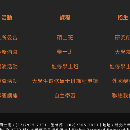
活動
課程
招生
系所公告
碩士班
研究
最新消息
學士班
大學
展演活動
進修學士班
進修學
學會活動
大學生選修碩士班課程申請
外國學
專題講座
自主學習
聯絡我
士班：(02)2905-2371｜進修部：(02)2905-2833｜地址：新北市新莊
ght © 2022 輔仁大學應用美術系所 All Rights Reserved.Power