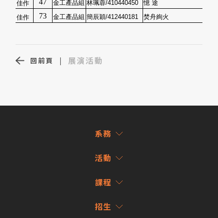
47
金工產品組
林珮蓉/410440450
憶 途
佳作
73
金工產品組
簡辰穎/412440181
焚舟絢火
佳作
展演活動
回前頁
|
系務
活動
課程
招生