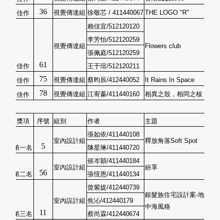
36
視覺傳達組
徐敬芯 / 411440067
THE LOGO "R"
佳作
賴佳宜/512120120
李芳怡/512120259
視覺傳達組
Flowers club
張佩庭/512120259
61
佳作
王于瑄/512120211
75
視覺傳達組
蔡昀辰/412440052
It Rains In Space
佳作
78
視覺傳達組
江宥蓁/411440160
相異之殼，相同之核
佳作
獎項
序號
組別
作者
主題
張如依/411440108
室內設計組
釋放角落Soft Spot
5
第一名
陳星琳/411440720
侯岑穎/411440184
室內設計組
紛享
56
第二名
張恆恩/411440134
曾紫媞/412440739
銀髮族住宅設計案-地
室內設計組
焦沁/412440179
中海風格
11
第三名
蔡尚霖/412440674