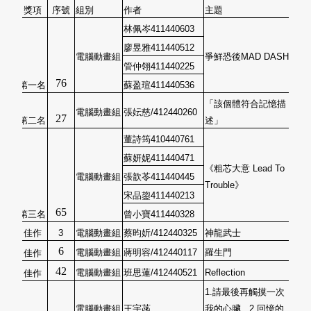
獎項
序號
組別
作者
主題
林佩岑
411440603
廖昱雅
411440512
電腦動畫組
爭鮮恐後MAD DASH
管仲翎
411440225
76
第一名
蘇盈瑄
411440536
「該個體符合記憶描
電腦動畫組
張妘慈/412440260
27
第二名
述」
董詩筠
410440761
蘇妍妮
411440471
《粗芯大意 Lead To
電腦動畫組
張歆苓
411440445
Trouble》
宋品鋆
411440213
65
第三名
曾小寶
411440328
佳作
3
電
腦動畫組
蔡昀妡/412440325
神龍武士
6
電腦動畫組
蔣明容/412440117
羅生門
佳作
42
電腦動畫組
班思蓮/412440521
Reflection
佳作
1.請最後再觸摸一次
電腦動畫組
王宇菡
我的心臟 2.回憶的