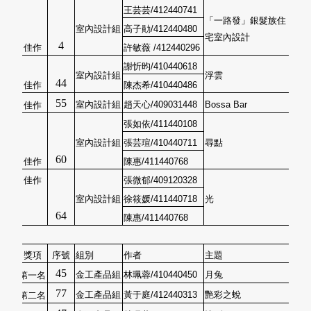
王芸芸/412440741
「一路發」銀髮族住
室內設計組
高子勛/412440480
宅室內設計
4
佳作
許敏薇 /412440296
謝忻昀/410440618
室內設計組
浮雲
44
佳作
陳杰希/410440486
55
室內設計組
趙天心/409031448
Bossa Bar
佳作
張如依/411440108
室內設計組
張芸瑄/410440711
尋點
60
佳作
陳惠/411440768
佳作
張微郁/409120328
室內設計組
徐筱媛/411440718
光
64
陳惠/411440768
獎項
序號
組別
作者
主題
45
金工產品組
林珮蓉/410440450
月兔
第一名
77
金工產品組
黃于庭/412440313
艷彩之蛻
第二名