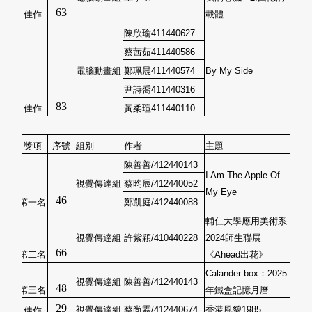
63
佳作
載體
陳欣瑜
411440627
蔡茜茹
411440586
電腦動畫組
鄭珮晨
411440574
By My Side
尹詩喬
411440316
83
佳作
黃柔瑄
411440110
獎項
序號
組別
作者
主題
陳善善/412440143
I Am The Apple Of
視覺傳達組
蔡昀辰/412440052
My Eye
46
第一名
鄭凱庭/412440088
輔仁大學應用美術系
視覺傳達組
許紫穎/410440228
2024師生聯展
66
第二名
《Ahead出花》
Calander box：2025
視覺傳達組
陳善善/412440143
48
第三名
年鐵盒記憶月曆
29
視覺傳達組
蔡尚霖/412440674
香港風貌1985
佳作