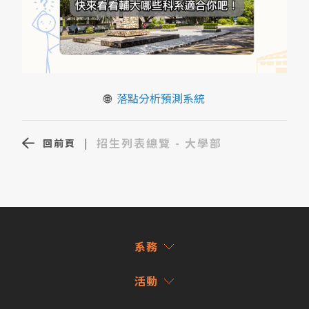
🌐
落點分析預測系統
招生列表總覽 - 大學部
回前頁
|
系務
活動